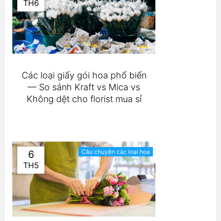
TH6
Các loại giấy gói hoa phổ biến
— So sánh Kraft vs Mica vs
Không dệt cho florist mua sỉ
Câu chuyện các loại hoa
6
TH5