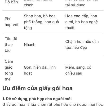
Độ bền
chính
tái sử dụng
Shop hoa, bó hoa 
Hoa cao cấp, hoa 
Phù 
phổ thông, hoa quà 
cưới, bó hoa nghệ 
hợp với
tặng
thuật
Tốc độ 
Chậm hơn nếu cần 
thao 
Nhanh
tạo nếp đẹp
tác
Cảm 
giác 
Gọn, hiện đại, linh 
Mềm, sang, có 
tổng 
hoạt
chiều sâu
thể
Ưu điểm của giấy gói hoa
1. Dễ sử dụng, phù hợp cho người mới
Giấy gói hoa là lựa chọn rất phù hợp cho người mới học 