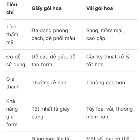
Tiêu 
Giấy gói hoa
Vải gói hoa
chí
Tính 
Đa dạng phong 
Sang, mềm mại, 
thẩm 
cách, dễ phối màu
cao cấp
mỹ
Độ dễ 
Dễ cắt, dễ gấp, dễ 
Cần kỹ thuật xử lý 
sử dụng
tạo form
tốt hơn
Giá 
Thường rẻ hơn
Thường cao hơn
thành
Khả 
năng 
Tốt, nhất là giấy 
Tùy loại vải, thường 
giữ 
cứng
mềm hơn
form
Dùng một lần là 
Một số loại có thể 