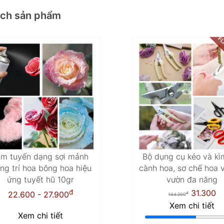
ách sản phẩm
FL
im tuyến dạng sợi mảnh
Bộ dụng cụ kéo và kì
ang trí hoa bông hoa hiệu
cành hoa, sơ chế hoa 
ứng tuyết hũ 10gr
vườn đa năng
đ
31.300
22.600 - 27.900
đ
144.200
Xem chi tiết
Xem chi tiết