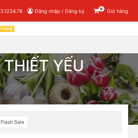
0
3.1234.78
Đăng nhập / Đăng ký
Giỏ hàng
ơn hàng
 THIẾT YẾU
Flash Sale