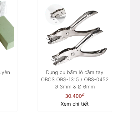
uyên
Dụng cụ bấm lỗ cầm tay
OBOS OBS-1315 / OBS-0452
Ø 3mm & Ø 6mm
đ
30.400
Xem chi tiết