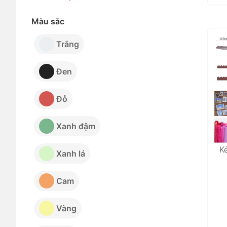
Màu sắc
Trắng
Đen
Đỏ
Xanh đậm
Ké
Xanh lá
Cam
Vàng