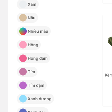
Xám
Nâu
Nhiều màu
Hồng
Hồng đậm
Tím
Kẽm
Tím đậm
Xanh dương