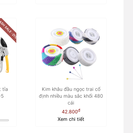
ASH SALE -21%
 tỉa
Kim khâu đầu ngọc trai cố
-5
định nhiều màu sắc khối 480
cái
đ
42.800
Xem chi tiết