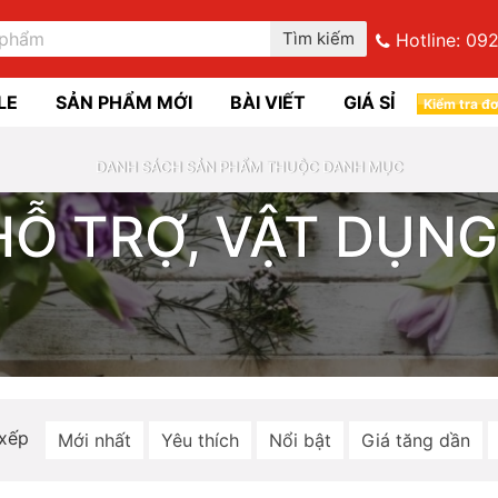
Tìm kiếm
Hotline:
092
LE
SẢN PHẨM MỚI
BÀI VIẾT
GIÁ SỈ
Kiểm tra đ
DANH SÁCH SẢN PHẨM THUỘC DANH MỤC
Ỗ TRỢ, VẬT DỤNG
 xếp
Mới nhất
Yêu thích
Nổi bật
Giá tăng dần