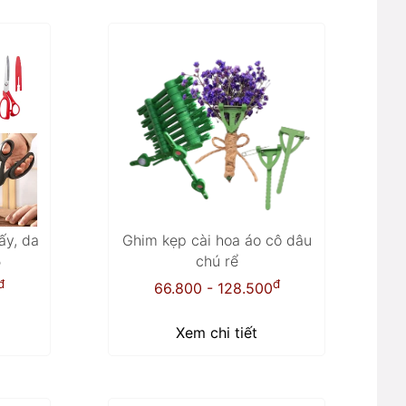
ấy, da
Ghim kẹp cài hoa áo cô dâu
5
chú rể
đ
đ
66.800 - 128.500
Xem chi tiết