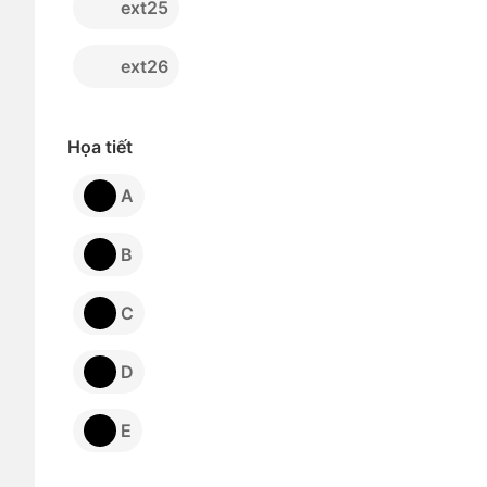
ext25
ext26
Họa tiết
A
B
C
D
E