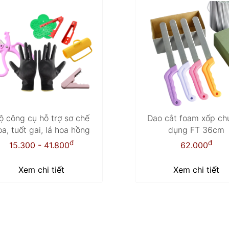
ộ công cụ hỗ trợ sơ chế
Dao cắt foam xốp ch
oa, tuốt gai, lá hoa hồng
dụng FT 36cm
đ
đ
15.300 - 41.800
62.000
Xem chi tiết
Xem chi tiết