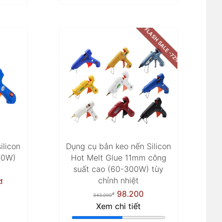
FLASH SALE -72%
ilicon
Dụng cụ bắn keo nến Silicon
50W)
Hot Melt Glue 11mm công
suất cao (60-300W) tùy
chỉnh nhiệt
đ
98.200
đ
343.000
Xem chi tiết