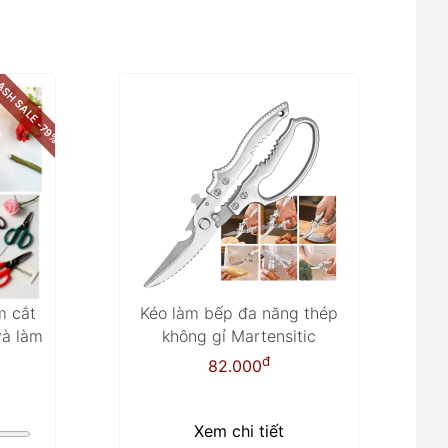
ASH SALE -79%
m cắt
Kéo làm bếp đa năng thép
và làm
không gỉ Martensitic
đ
82.000
Xem chi tiết