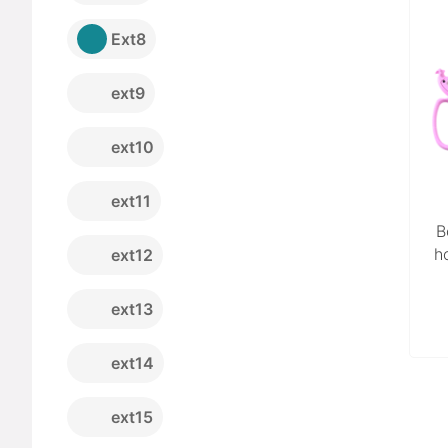
Ext8
ext9
ext10
ext11
B
h
ext12
ext13
ext14
ext15