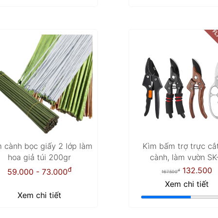
FL
 cành bọc giấy 2 lớp làm
Kìm bấm trợ trực cắt
hoa giả túi 200gr
cành, làm vườn SK
đ
132.500
59.000 - 73.000
đ
167.500
Xem chi tiết
Xem chi tiết