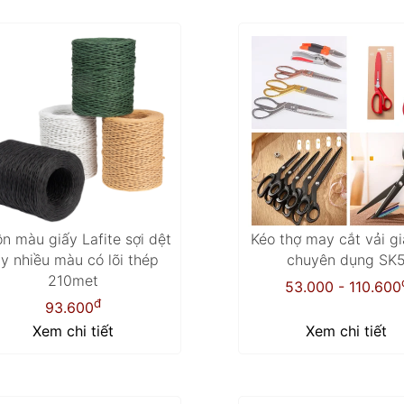
n màu giấy Lafite sợi dệt
Kéo thợ may cắt vải gi
ay nhiều màu có lõi thép
chuyên dụng SK
210met
53.000 - 110.600
đ
93.600
Xem chi tiết
Xem chi tiết