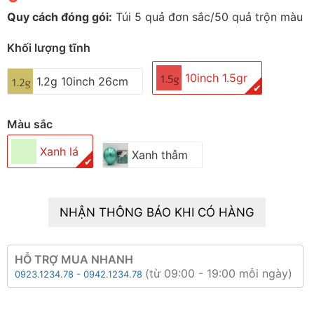
Quy cách đóng gói:
Túi 5 quả đơn sắc/50 quả trộn màu
Khối lượng tĩnh
10inch 1.5gr
1.2g 10inch 26cm
✔
Màu sắc
Xanh lá
Xanh thẫm
✔
NHẬN THÔNG BÁO KHI CÓ HÀNG
HỖ TRỢ MUA NHANH
(từ 09:00 - 19:00 mỗi ngày)
0923.1234.78
-
0942.1234.78