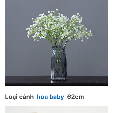
Loại cành  
hoa baby
  62cm 