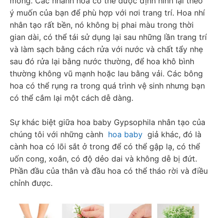
mỏng. Các nhánh hoa có thể được định hình lại theo 
ý muốn của bạn để phù hợp với nơi trang trí. Hoa nhí 
nhân tạo rất bền, nó không bị phai màu trong thời 
gian dài, có thể tái sử dụng lại sau những lần trang trí 
và làm sạch bằng cách rửa với nước và chất tẩy nhẹ 
sau đó rửa lại bằng nước thường, để hoa khô bình 
thường không vũ mạnh hoặc lau bằng vải. Các bông 
hoa có thể rụng ra trong quá trình vệ sinh nhưng bạn 
có thể cắm lại một cách dễ dàng.
Sự khác biệt giữa hoa baby Gypsophila nhân tạo của 
chúng tôi với những cành  
hoa baby
  giả khác, đó là 
cành hoa có lõi sắt ở trong để có thể gập lạ, có thể 
uốn cong, xoắn, có độ dẻo dai và không dễ bị đứt. 
Phần đầu của thân và đầu hoa có thể tháo rời và điều 
chỉnh được.