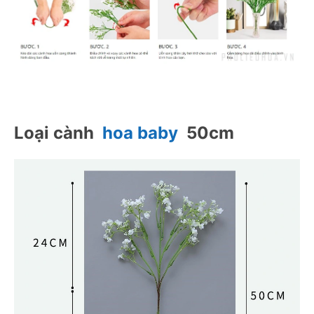
Loại cành  
hoa baby
  50cm 