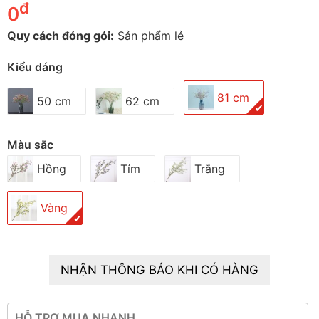
đ
0
Quy cách đóng gói:
Sản phẩm lẻ
Kiểu dáng
81 cm
50 cm
62 cm
✔
Màu sắc
Hồng
Tím
Trắng
Vàng
✔
NHẬN THÔNG BÁO KHI CÓ HÀNG
HỖ TRỢ MUA NHANH