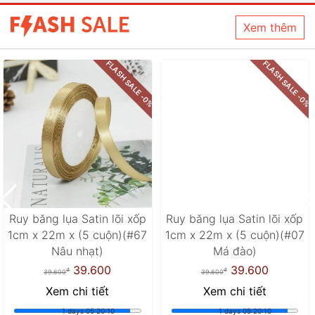
Xem thêm
%
FLASH SALE -0%
FLASH SALE -0%
Ruy băng lụa Satin lõi xốp
Ruy băng lụa Satin lõi xốp
1cm x 22m x (5 cuộn)(#67
1cm x 22m x (5 cuộn)(#07
Nâu nhạt)
Má đào)
39.600
39.600
đ
đ
39.600
39.600
Xem chi tiết
Xem chi tiết
1 days 05:20:08
1 days 05:20:08