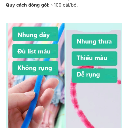
Quy
cách
đóng
gói
: ~100 cái/bó. 