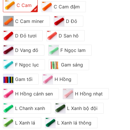
C Cam
C Cam đậm
✔
C Cam miner
D Đỏ
D Đỏ tươi
D San hô
D Vang đỏ
F Ngọc lam
F Ngọc lục
Gam sáng
Gam tối
H Hồng
H Hồng cánh sen
H Hồng nhạt
L Chanh xanh
L Xanh bộ đội
L Xanh lá
L Xanh lá thông