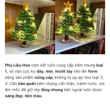
Phụ Liệu Hoa
 cam kết luôn cung cấp kẽm nhung
 loại 
1
, sờ vào cực kỳ 
dày
, 
mịn
, 
mướt
tay
 nên lên 
form
dáng sản phẩm 
cứng
cáp
, không bị ọp ẹp như loại 2, 
3. Cần 
bảo quản 
kẽm nhung cẩn thận, tránh nước, nơi 
ẩm mốc để giữ lớp 
lông nhung 
bên ngoài luôn được 
sáng đẹp
, 
bền màu
. 