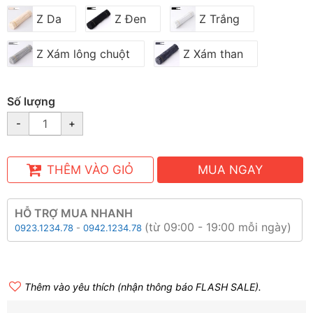
Z Da
Z Đen
Z Trắng
Z Xám lông chuột
Z Xám than
Số lượng
-
+
THÊM VÀO GIỎ
MUA NGAY
HỖ TRỢ MUA NHANH
(từ 09:00 - 19:00 mỗi ngày)
0923.1234.78
-
0942.1234.78
Thêm vào yêu thích (nhận thông báo FLASH SALE).