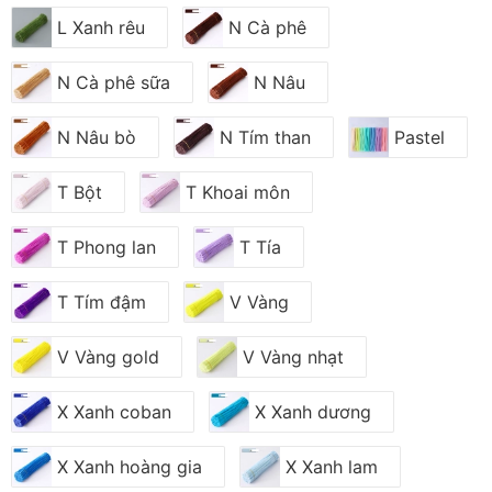
L Xanh rêu
N Cà phê
N Cà phê sữa
N Nâu
N Nâu bò
N Tím than
Pastel
T Bột
T Khoai môn
T Phong lan
T Tía
T Tím đậm
V Vàng
V Vàng gold
V Vàng nhạt
X Xanh coban
X Xanh dương
X Xanh hoàng gia
X Xanh lam