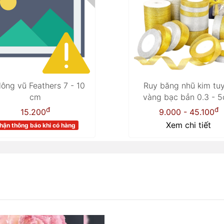
 lông vũ Feathers 7 - 10
Ruy băng nhũ kim tu
cm
vàng bạc bản 0.3 - 
đ
đ
15.200
9.000 - 45.100
Xem chi tiết
hận thông báo khi có hàng