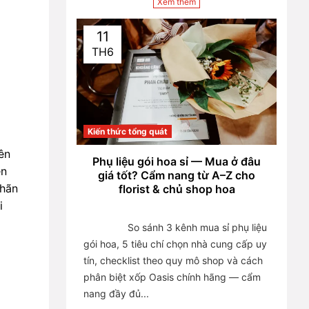
Xem thêm
11
TH6
Kiến thức tổng quát
ên 
Phụ liệu gói hoa sỉ — Mua ở đâu
n 
giá tốt? Cẩm nang từ A–Z cho
hãn 
florist & chủ shop hoa
 
                So sánh 3 kênh mua sỉ phụ liệu 
gói hoa, 5 tiêu chí chọn nhà cung cấp uy 
tín, checklist theo quy mô shop và cách 
phân biệt xốp Oasis chính hãng — cẩm 
nang đầy đủ...
