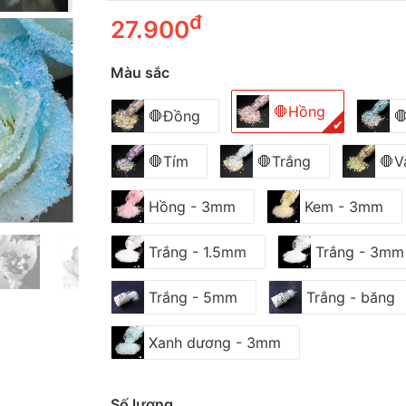
đ
27.900
Màu sắc
🛑Hồng
🛑Đồng

✔
🛑Tím
🛑Trắng
🛑V
Hồng - 3mm
Kem - 3mm
Trắng - 1.5mm
Trắng - 3mm
Trắng - 5mm
Trắng - băng
Xanh dương - 3mm
Số lượng