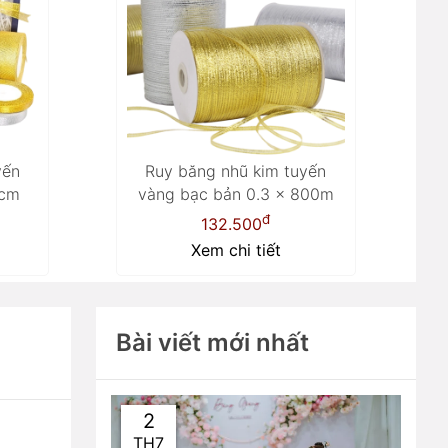
yến
Ruy băng nhũ kim tuyến
5cm
vàng bạc bản 0.3 x 800m
đ
132.500
Xem chi tiết
Bài viết mới nhất
2
TH7