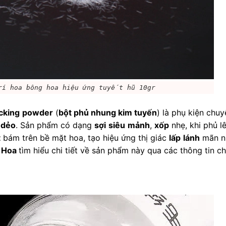
í hoa bông hoa hiệu ứng tuyết hũ 10gr 
ocking
powder
 (
bột phủ nhung kim tuyến
) là phụ kiện chuy
 dẻo
. Sản phẩm có dạng 
sợi
siêu
mảnh
, 
xốp
 nhẹ, khi phủ lê
t
 bám trên bề mặt hoa, tạo hiệu ứng thị giác 
lấp
lánh
 mãn n
Hoa 
tìm hiểu chi tiết về sản phẩm này qua các thông tin chi