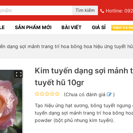
Tìm kiếm
Hotline:
092
LE
SẢN PHẨM MỚI
BÀI VIẾT
GIÁ SỈ
Kiểm tra đ
ến dạng sợi mảnh trang trí hoa bông hoa hiệu ứng tuyết hũ
Kim tuyến dạng sợi mảnh t
tuyết hũ 10gr
(
Chưa có đánh giá
)
Tạo hiệu ứng hạt sương, bông tuyết ngưng 
tuyến dạng sợi mảnh trang trí hoa bông hoa
powder (bột phủ nhung kim tuyến).