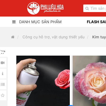
DANH MỤC SẢN PHẨM
FLASH SA
Công cụ hỗ trợ, vật dụng thiết yếu
Kim tuy