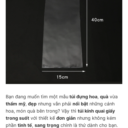
Bạn đang muốn tìm một mẫu
 túi đựng hoa
, 
quà
 vừa 
thẩm
mỹ
, 
đẹp
 nhưng vẫn phải 
nổi
bật
 những cánh 
hoa, món quà bên trong? Vậy thì 
túi kính quai giấy 
trong suốt
 với thiết kế 
đơn
giản
 nhưng không kém 
phần 
tinh tế
, 
sang
trọng
 chính là thứ dành cho bạn. 