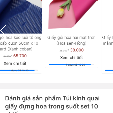
Giấy Lafite sợi gói hoa siêu
Giấy gói hoa đơn sắc đục
mảnh và thưa 50 x 60 xấp
màu trơn, chống thấm nước
5 tờ(Kem)
một mặt (Hồng nhạt)
97.000
46.000
đ
đ
97.000
46.000
Xem chi tiết
Xem chi tiết
1 days 05:40:18
1 days 05:40:18
Đánh giá sản phẩm Túi kính quai
giấy đựng hoa trong suốt set 10