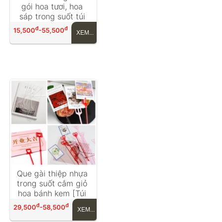
gói hoa tươi, hoa 
sáp trong suốt túi 
20,50 chiếc
đ
đ
15,500
-55,500
XEM...
Que gài thiệp nhựa 
trong suốt cắm giỏ 
hoa bánh kem [Túi 
80]
đ
đ
29,500
-58,500
XEM...