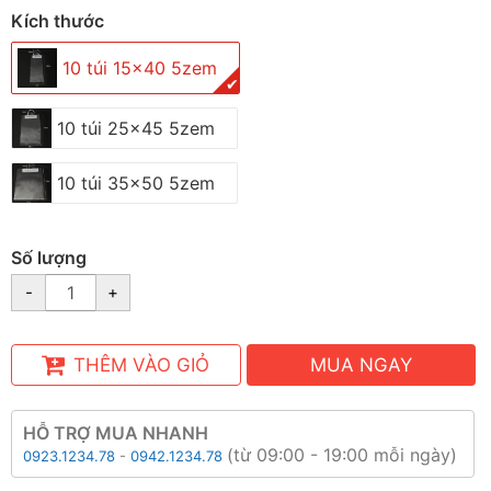
Kích thước
10 túi 15x40 5zem
✔
10 túi 25x45 5zem
10 túi 35x50 5zem
Số lượng
-
+
THÊM VÀO GIỎ
MUA NGAY
HỖ TRỢ MUA NHANH
(từ 09:00 - 19:00 mỗi ngày)
0923.1234.78
-
0942.1234.78