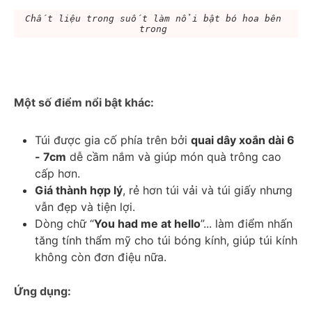
Chất liệu trong suốt làm nổi bật bó hoa bên 
trong 
Một số điểm nổi bật khác:  
Túi được gia cố phía trên bởi 
quai dây xoắn dài 6 
- 7cm
 dễ cầm nắm và giúp món quà trông cao 
cấp hơn. 
Giá thành hợp lý
, rẻ hơn túi vải và túi giấy nhưng 
vẫn đẹp và tiện lợi. 
Dòng chữ “
You had me at hello
”... làm điểm nhấn 
tăng tính thẩm mỹ cho túi bóng kính, giúp túi kính 
không còn đơn điệu nữa. 
Ứng dụng: 