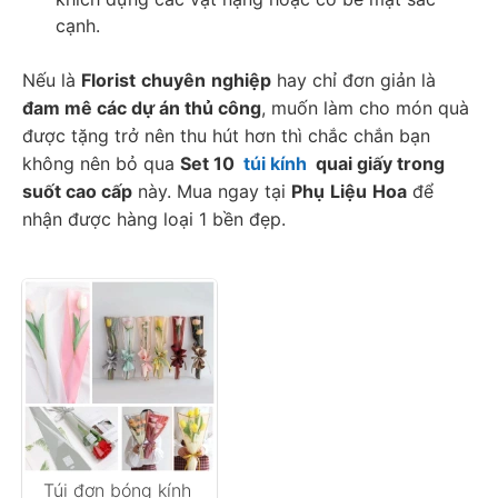
cạnh. 
Nếu là 
Florist
chuyên
nghiệp
 hay chỉ đơn giản là 
đam mê các dự án thủ công
, muốn làm cho món quà 
được tặng trở nên thu hút hơn thì chắc chắn bạn 
không nên bỏ qua 
Set 10  
túi kính
  quai giấy trong 
suốt cao cấp
 này. Mua ngay tại 
Phụ
Liệu
Hoa
 để 
nhận được hàng loại 1 bền đẹp. 
Túi đơn bóng kính 