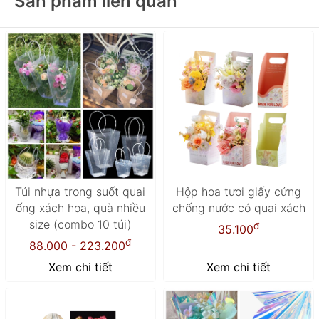
Sản phẩm liên quan
Túi nhựa trong suốt quai
Hộp hoa tươi giấy cứng
ống xách hoa, quà nhiều
chống nước có quai xách
size (combo 10 túi)
đ
35.100
đ
88.000 - 223.200
Xem chi tiết
Xem chi tiết