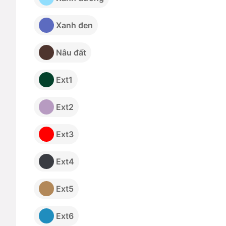
Xanh đen
Nâu đất
Ext1
Ext2
Ext3
Ext4
Ext5
Ext6