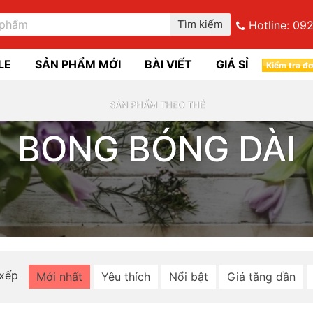
Tìm kiếm
Hotline:
092
LE
SẢN PHẨM MỚI
BÀI VIẾT
GIÁ SỈ
Kiểm tra đ
SẢN PHẨM THEO THẺ
BONG BÓNG DÀI
 xếp
Mới nhất
Yêu thích
Nổi bật
Giá tăng dần