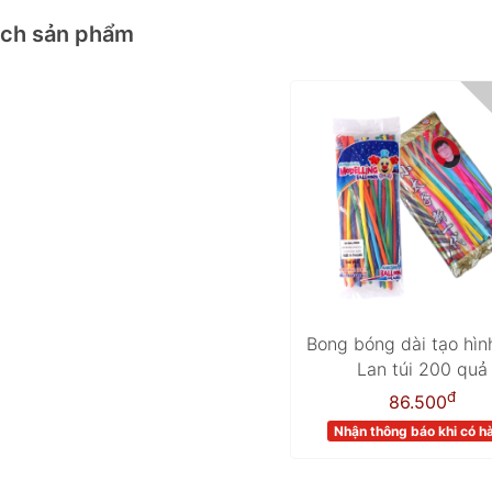
ách sản phẩm
Bong bóng dài tạo hìn
Lan túi 200 quả
đ
86.500
Nhận thông báo khi có h