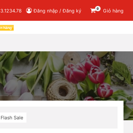
0
3.1234.78
Đăng nhập / Đăng ký
Giỏ hàng
ơn hàng
Flash Sale