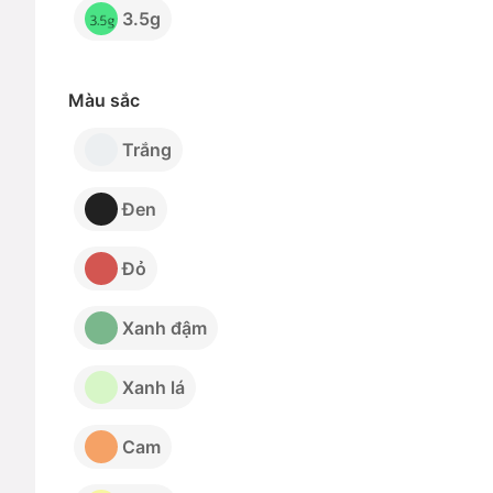
3.5g
Màu sắc
Trắng
Đen
Đỏ
Xanh đậm
Xanh lá
Cam