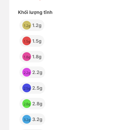
Khối lượng tĩnh
1.2g
1.5g
1.8g
2.2g
2.5g
2.8g
3.2g