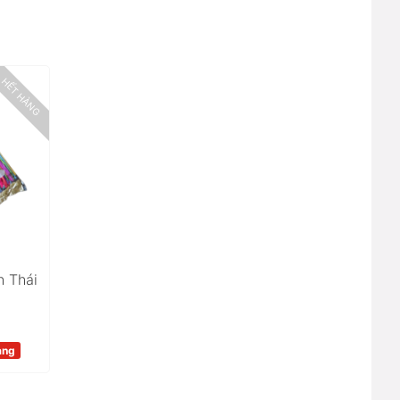
HẾT HÀNG
h Thái
àng