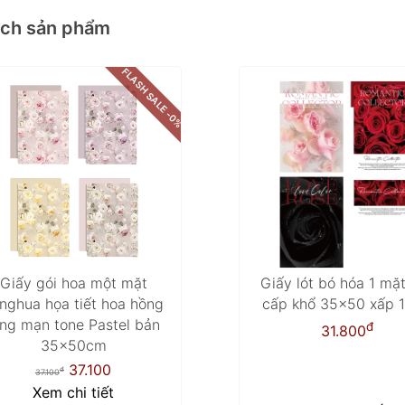
ách sản phẩm
FLASH SALE -0%
Giấy gói hoa một mặt
Giấy lót bó hóa 1 mặ
nghua họa tiết hoa hồng
cấp khổ 35x50 xấp 1
ãng mạn tone Pastel bản
đ
31.800
35x50cm
37.100
đ
37.100
Xem chi tiết