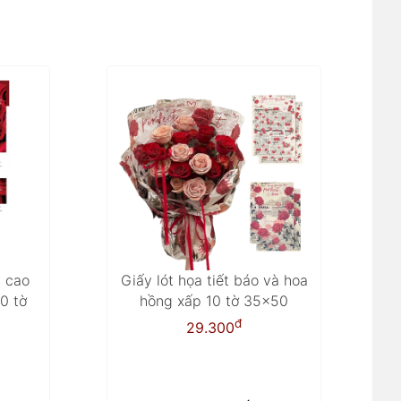
t cao
Giấy lót họa tiết báo và hoa
0 tờ
hồng xấp 10 tờ 35x50
đ
29.300