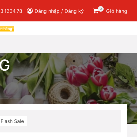
0
3.1234.78
Đăng nhập / Đăng ký
Giỏ hàng
ơn hàng
NG
Flash Sale