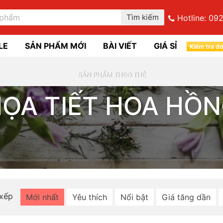
Tìm kiếm
Hotline:
092
LE
SẢN PHẨM MỚI
BÀI VIẾT
GIÁ SỈ
Kiểm tra đ
SẢN PHẨM THEO THẺ
ỌA TIẾT HOA HỒ
 xếp
Mới nhất
Yêu thích
Nổi bật
Giá tăng dần