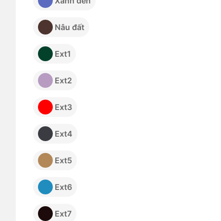
Xanh đen
Nâu đất
Ext1
Ext2
Ext3
Ext4
Ext5
Ext6
Ext7