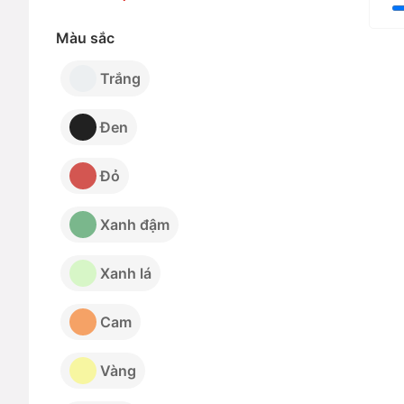
Màu sắc
Trắng
Đen
Đỏ
Xanh đậm
Xanh lá
Cam
Vàng