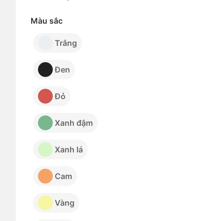
Màu sắc
Trắng
Đen
Đỏ
Xanh đậm
Xanh lá
Cam
Vàng