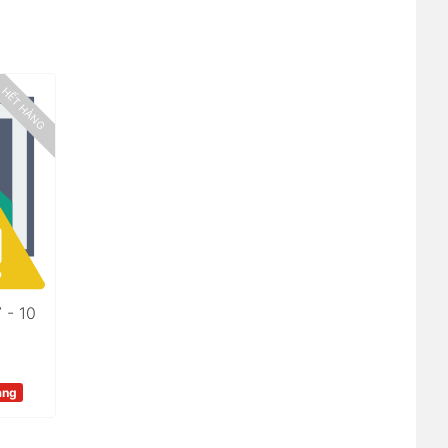
HẾT HÀNG
 - 10
àng