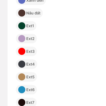
Xanh đen
Nâu đất
Ext1
Ext2
Ext3
Ext4
Ext5
Ext6
Ext7