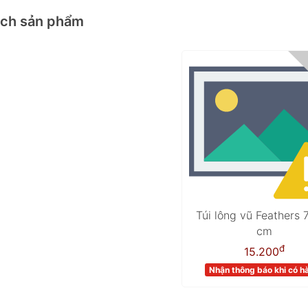
ách sản phẩm
Túi lông vũ Feathers 7
cm
đ
15.200
Nhận thông báo khi có h