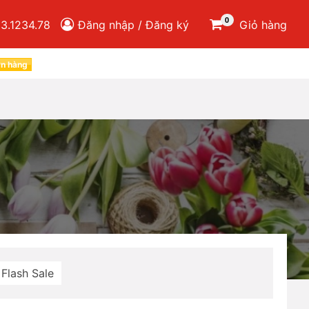
0
3.1234.78
Đăng nhập / Đăng ký
Giỏ hàng
ơn hàng
Flash Sale