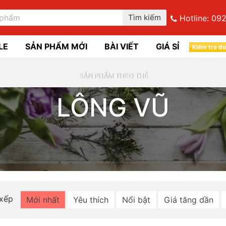
Tìm kiếm
Hotline:
092
LE
SẢN PHẨM MỚI
BÀI VIẾT
GIÁ SỈ
Kiểm tra đ
SẢN PHẨM THEO THẺ
LÔNG VŨ
 xếp
Mới nhất
Yêu thích
Nổi bật
Giá tăng dần