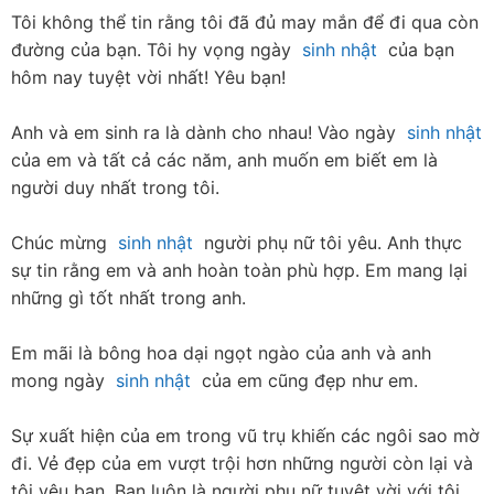
Tôi không thể tin rằng tôi đã đủ may mắn để đi qua còn 
đường của bạn. Tôi hy vọng ngày  
sinh nhật
  của bạn 
hôm nay tuyệt vời nhất! Yêu bạn!
Anh và em sinh ra là dành cho nhau! Vào ngày  
sinh nhật
của em và tất cả các năm, anh muốn em biết em là 
người duy nhất trong tôi.
Chúc mừng  
sinh nhật
  người phụ nữ tôi yêu. Anh thực 
sự tin rằng em và anh hoàn toàn phù hợp. Em mang lại 
những gì tốt nhất trong anh.
Em mãi là bông hoa dại ngọt ngào của anh và anh 
mong ngày  
sinh nhật
  của em cũng đẹp như em.
Sự xuất hiện của em trong vũ trụ khiến các ngôi sao mờ 
đi. Vẻ đẹp của em vượt trội hơn những người còn lại và 
tôi yêu bạn. Bạn luôn là người phụ nữ tuyệt vời với tôi.