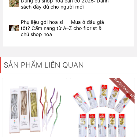
Dụng cụ shop hoa cần có 2025: Danh
sách đầy đủ cho người mới
Phụ liệu gói hoa sỉ — Mua ở đâu giá
tốt? Cẩm nang từ A–Z cho florist &
chủ shop hoa
SẢN PHẨM LIÊN QUAN
FLASH SALE -10%