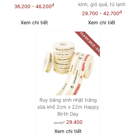
kính, giỏ quả, tủ lạnh
đ
36.200 - 46.200
đ
29.700 - 42.700
Xem chi tiết
Xem chi tiết
FLASH SALE -5%
Ruy băng sinh nhật trắng
sữa khổ 2cm x 22m Happy
Birth Day
29.400
đ
30.700
Xem chi tiết