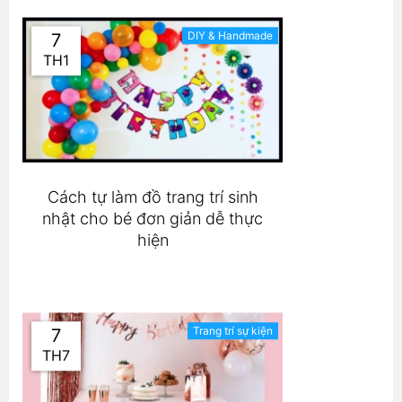
DIY & Handmade
7
TH1
Cách tự làm đồ trang trí sinh
nhật cho bé đơn giản dễ thực
hiện
Trang trí sự kiện
7
TH7