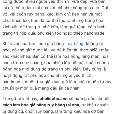
công được nhiều người yêu thích vì vừa đẹp, vừa bền, 
lại có thể tự làm tại nhà với chi phí không quá cao. Chỉ 
với vài cuộn ruy băng, kéo, kim chỉ, keo nến và một 
chút khéo léo, bạn đã có thể tạo ra những bông hoa 
xinh xắn để trang trí nhà cửa, làm quà tặng, cắm bình, 
trang trí hộp quà, phụ kiện tóc hoặc thiệp handmade.
Khác với hoa tươi, hoa giả bằng  
ruy băng
  không bị 
héo, có thể giữ được lâu và dễ biến tấu theo nhiều màu 
sắc khác nhau. Bạn có thể làm hoa hồng lãng mạn, hoa 
cánh tròn nhẹ nhàng, hoa nhiều lớp nổi bật hoặc những 
bông hoa nhỏ dùng để trang trí phụ kiện. Đây cũng là 
hoạt động rất phù hợp cho những ai yêu thích 
handmade, muốn thư giãn sau giờ làm hoặc muốn tự tay 
chuẩn bị món quà mang dấu ấn cá nhân.
Trong bài viết này, 
phulieuhoa.vn
 sẽ hướng dẫn chi tiết 
cách làm hoa giả bằng ruy băng tại nhà
, từ khâu chuẩn 
bị dụng cụ, chọn ruy băng, làm từng kiểu hoa cơ bản 