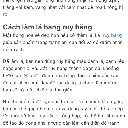
nên chọn màu gần tông như hồng nhạt với hồng đậm, 
trắng với kem, vàng nhạt với cam nhạt để hoa không bị 
rối.
Cách làm lá bằng ruy băng
Một bông hoa sẽ đẹp hơn nếu có thêm lá. Lá  
ruy băng
giúp sản phẩm trông tự nhiên, cân đối và có điểm nhấn 
màu xanh.
Để làm lá, bạn nên dùng ruy băng màu xanh lá, xanh rêu 
hoặc xanh olive. Cắt ruy băng thành đoạn dài khoảng 
6–10 cm. Gấp đôi đoạn  
ruy băng
  theo chiều dài, sau 
đó cắt chéo một đầu để tạo dáng lá nhọn. Khi mở ra, 
bạn sẽ có một chiếc lá đơn giản.
Hơ nhẹ mép lá để hạn chế tưa sợi. Nếu muốn lá có gân, 
bạn có thể gấp nhẹ ở giữa và dùng tay miết để tạo nếp. 
Với một số loại  
ruy băng
  tổng hợp, có thể hơ rất nhanh 
để tạo độ cong nhẹ, nhưng cần làm cẩn thận để tránh 