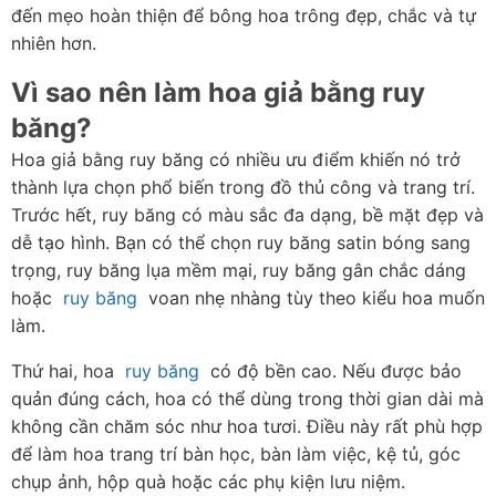
đến mẹo hoàn thiện để bông hoa trông đẹp, chắc và tự 
nhiên hơn.
Vì sao nên làm hoa giả bằng ruy 
băng?
Hoa giả bằng ruy băng có nhiều ưu điểm khiến nó trở 
thành lựa chọn phổ biến trong đồ thủ công và trang trí. 
Trước hết, ruy băng có màu sắc đa dạng, bề mặt đẹp và 
dễ tạo hình. Bạn có thể chọn ruy băng satin bóng sang 
trọng, ruy băng lụa mềm mại, ruy băng gân chắc dáng 
hoặc  
ruy băng
  voan nhẹ nhàng tùy theo kiểu hoa muốn 
làm.
Thứ hai, hoa  
ruy băng
  có độ bền cao. Nếu được bảo 
quản đúng cách, hoa có thể dùng trong thời gian dài mà 
không cần chăm sóc như hoa tươi. Điều này rất phù hợp 
để làm hoa trang trí bàn học, bàn làm việc, kệ tủ, góc 
chụp ảnh, hộp quà hoặc các phụ kiện lưu niệm.