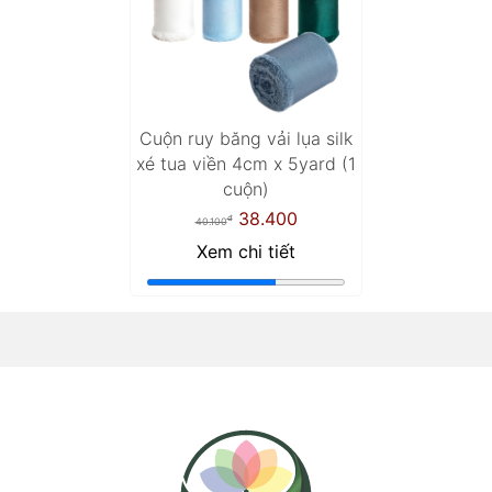
Cuộn ruy băng vải lụa silk
xé tua viền 4cm x 5yard (1
cuộn)
38.400
đ
40.100
Xem chi tiết