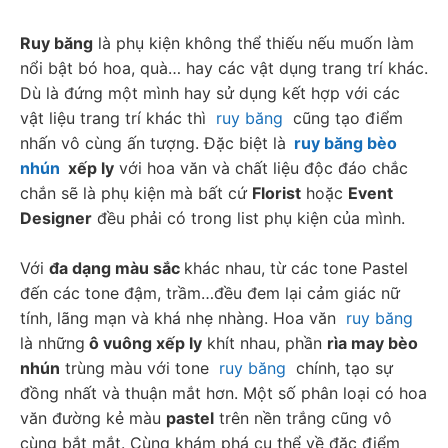
Ruy băng
 là phụ kiện không thể thiếu nếu muốn làm 
nổi bật bó hoa, quà… hay các vật dụng trang trí khác. 
Dù là đứng một mình hay sử dụng kết hợp với các 
vật liệu trang trí khác thì  
ruy băng
  cũng tạo điểm 
nhấn vô cùng ấn tượng. Đặc biệt là
ruy băng bèo 
nhún
  xếp ly
 với hoa văn và chất liệu độc đáo chắc 
chắn sẽ là phụ kiện mà bất cứ 
Florist
 hoặc 
Event 
Designer
 đều phải có trong list phụ kiện của mình. 
Với 
đa dạng màu sắc 
khác nhau, từ các tone Pastel 
đến các tone đậm, trầm…đều đem lại cảm giác nữ 
tính, lãng mạn và khá nhẹ nhàng. Hoa văn  
ruy băng
là những
 ô vuông xếp ly
 khít nhau, phần 
rìa may bèo 
nhún
 trùng màu với tone  
ruy băng
  chính, tạo sự 
đồng nhất và thuận mắt hơn. Một số phân loại có hoa 
văn đường kẻ màu 
pastel
 trên nền trắng cũng vô 
cùng bắt mắt. Cùng khám phá cụ thể về đặc điểm 