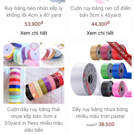
Ruy băng bèo nhún xếp ly
Cuộn ruy băng ren cổ điển
không lõi 4cm x 40 yard
bản 3cm x 45yard
đ
đ
53.900
44.300
Xem chi tiết
Xem chi tiết
FLASH SALE -5%
Cuộn dây ruy băng thái
Dây ruy băng nhựa bóng
nhựa xốp bản 3cm x
nhiều màu trơn pastel
50yard in flexo nhiều màu
38.500
đ
40.500
siêu bền