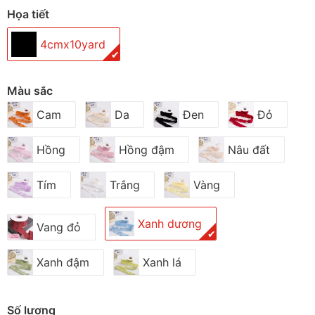
Họa tiết
4cmx10yard
✔
Màu sắc
Cam
Da
Đen
Đỏ
Hồng
Hồng đậm
Nâu đất
Tím
Trắng
Vàng
Xanh dương
Vang đỏ
✔
Xanh đậm
Xanh lá
Số lượng