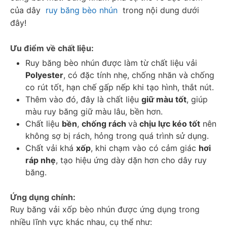
của dây  
ruy băng bèo nhún
  trong nội dung dưới 
đây! 
Ưu điểm về chất liệu: 
Ruy băng bèo nhún được làm từ chất liệu vải 
Polyester
, có đặc tính nhẹ, chống nhăn và chống 
co rút tốt, hạn chế gấp nếp khi tạo hình, thắt nút. 
Thêm vào đó, đây là chất liệu 
giữ màu tốt
, giúp 
màu ruy băng giữ màu lâu, bền hơn. 
Chất liệu 
bền
, 
chống rách 
và
 chịu lực kéo tốt
 nên 
không sợ bị rách, hỏng trong quá trình sử dụng.  
Chất vải khá 
xốp
, khi chạm vào có cảm giác 
hơi 
ráp nhẹ
, tạo hiệu ứng dày dặn hơn cho dây ruy 
băng. 
Ứng dụng chính: 
Ruy băng vải xốp bèo nhún được ứng dụng trong 
nhiều lĩnh vực khác nhau, cụ thể như: 