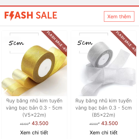
Xem thêm
FLASH SALE -5%
FLASH SALE -2%
Cuộn ruy băng lụa trơn gói
Ruy băng nhựa tạo kiểu bản
hoa buộc quà và trang trí
1.2cm x 30m (loại mỏng)
sự kiện cuốn lớn 1cm x
(Tím)
80yard(Xanh bạc hà)
16.600
đ
16.900
37.800
đ
39.700
Xem chi tiết