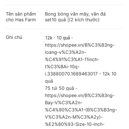
Tên sản phẩm
Bong bóng vân mây, vân đá
cho Has Farm
set10 quả |(2 kích thước)
Ghi chú
12k - 10 quả -
https://shopee.vn/B%C3%B3ng-
loang-v%C3%A2n-
%C4%91%C3%A1-11inch-
t%C3%BAi-10q-
i.33880070.1689463017 - 12k 10
quả
75 túi 50 quả -
https://shopee.vn/B%C3%B3ng-
Bay-V%C3%A2n-
%C4%90%C3%A1-(B%C3%B3ng-
V%C3%A2n-M%C3%A2y)-
%E2%80%93-Size-10-inch-