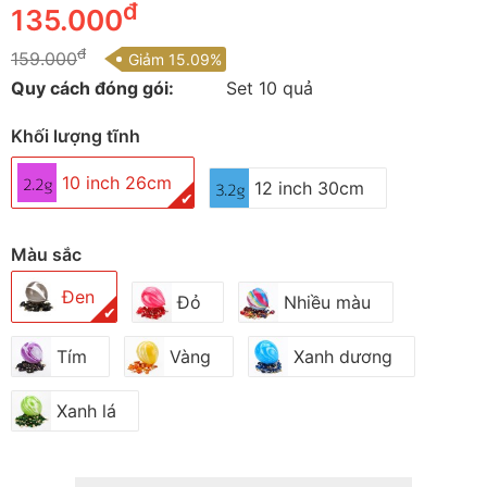
đ
135.000
đ
159.000
Giảm 15.09%
Quy cách đóng gói:
Set 10 quả
Khối lượng tĩnh
10 inch 26cm
12 inch 30cm
✔
Màu sắc
Đen
Đỏ
Nhiều màu
✔
Tím
Vàng
Xanh dương
Xanh lá