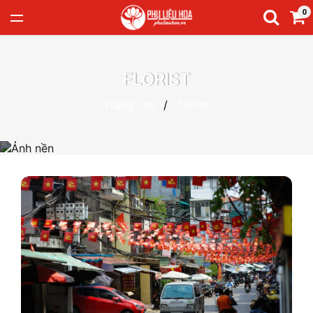
0
FLORIST
Trang chủ
florist