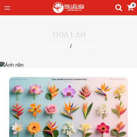
0
HOA LAN
Trang chủ
hoa lan