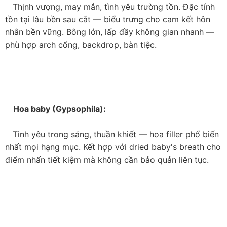
   Ngôn ngữ phổ quát của tình yêu lãng mạn. Hồng đỏ 
(tình yêu mãnh liệt, chung thủy), hồng trắng (thuần 
khiết, hòa bình), hồng champagne/be (trưởng thành, 
thanh lịch — phù hợp Mocha Mousse palette 2025).

    Hoa cẩm tú cầu (Hydrangea):

   Thịnh vượng, may mắn, tình yêu trường tồn. Đặc tính 
tồn tại lâu bền sau cắt — biểu trưng cho cam kết hôn 
nhân bền vững. Bông lớn, lấp đầy không gian nhanh — 
phù hợp arch cổng, backdrop, bàn tiệc.
