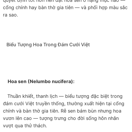
candles treo
   3. Ý Nghĩa Văn Hóa Hoa Cưới Việt 
Nam Trong Thiết Kế Hiện Đại

   Trước khi đi vào chi tiết 7 hạng mục, điều quan trọng 
là bạn hiểu ý nghĩa văn hóa của từng loại hoa trong  
đám cưới
  Việt. Khi bạn biết hoa sen nghĩa là gì, bạn sẽ 
quyết định tốt hơn nên đặt hoa sen ở hạng mục nào — 
cổng chính hay bàn thờ gia tiên — và phối hợp màu sắc 
ra sao.

   Biểu Tượng Hoa Trong Đám Cưới Việt
