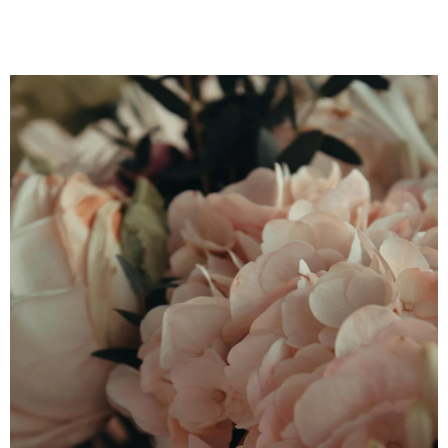
    Hoa ly (Lilium):

   Sáng tạo, cân bằng, hài hòa. Bông lớn, hương thơm 
đặc trưng — lily trắng mang ý nghĩa "khởi đầu mới".
