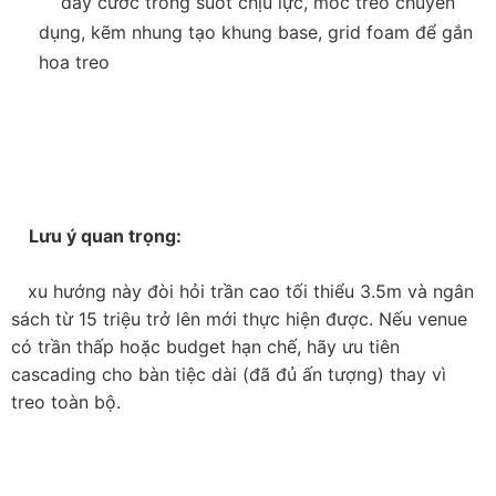
    dây cước trong suốt chịu lực, móc treo chuyên 
dụng, kẽm nhung tạo khung base, grid foam để gắn 
hoa treo

    Lưu ý quan trọng:

   xu hướng này đòi hỏi trần cao tối thiểu 3.5m và ngân 
sách từ 15 triệu trở lên mới thực hiện được. Nếu venue 
có trần thấp hoặc budget hạn chế, hãy ưu tiên 
cascading cho bàn tiệc dài (đã đủ ấn tượng) thay vì 
treo toàn bộ.
