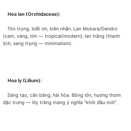
    Hoa baby (Gypsophila):

   Tình yêu trong sáng, thuần khiết — hoa filler phổ biến 
nhất mọi hạng mục. Kết hợp với dried baby's breath cho 
điểm nhấn tiết kiệm mà không cần bảo quản liên tục.

    Hoa lan (Orchidaceae):

   Tôn trọng, biết ơn, kiên nhẫn. Lan Mokara/Dendro 
(cam, vàng, tím — tropical/modern); lan trắng (thanh 
lịch, sang trọng — minimalism).
