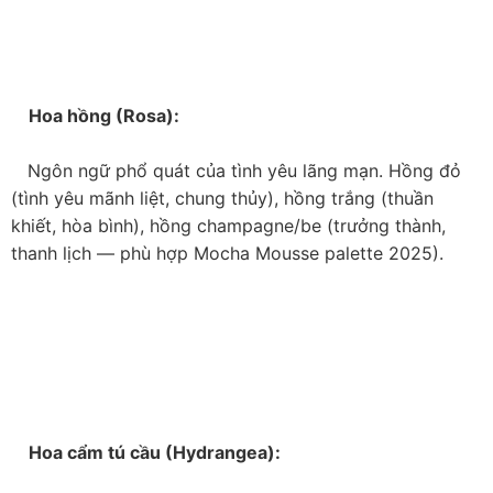
    Hoa sen (Nelumbo nucifera):

   Thuần khiết, thanh lịch — biểu tượng đặc biệt trong 
đám cưới Việt truyền thống, thường xuất hiện tại cổng 
chính và bàn thờ gia tiên. Rễ sen bám bùn nhưng hoa 
vươn lên cao — tượng trưng cho đời sống hôn nhân 
vượt qua thử thách.

    Hoa hồng (Rosa):
