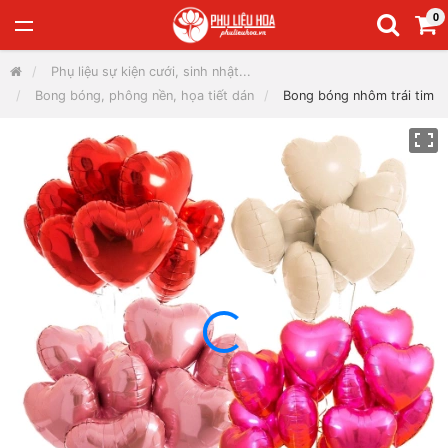
0
Phụ liệu sự kiện cưới, sinh nhật...
Bong bóng, phông nền, họa tiết dán
Bong bóng nhôm trái tim