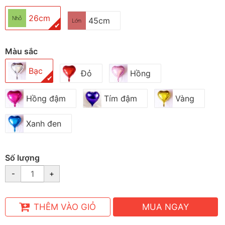
26cm
45cm
✔
Màu sắc
Bạc
Đỏ
Hồng
✔
Hồng đậm
Tím đậm
Vàng
Xanh đen
Số lượng
-
+
THÊM VÀO GIỎ
MUA NGAY