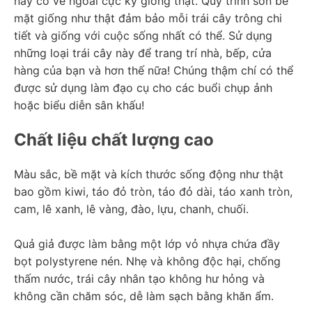
này có vẻ ngoài cực kỳ giống thật. Quy trình sơn bề 
mặt giống như thật đảm bảo mỗi trái cây trông chi 
tiết và giống với cuộc sống nhất có thể. Sử dụng 
những loại trái cây này để trang trí nhà, bếp, cửa 
hàng của bạn và hơn thế nữa! Chúng thậm chí có thể 
được sử dụng làm đạo cụ cho các buổi chụp ảnh 
hoặc biểu diễn sân khấu!
Chất liệu chất lượng cao
Màu sắc, bề mặt và kích thước sống động như thật 
bao gồm kiwi, táo đỏ tròn, táo đỏ dài, táo xanh tròn, 
cam, lê xanh, lê vàng, đào, lựu, chanh, chuối.
Quả giả được làm bằng một lớp vỏ nhựa chứa đầy 
bọt polystyrene nén. Nhẹ và không độc hại, chống 
thấm nước, trái cây nhân tạo không hư hỏng và 
không cần chăm sóc, dễ làm sạch bằng khăn ẩm.