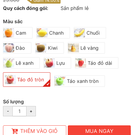
25.000
Giảm 14.00%
Quy cách đóng gói:
Sản phẩm lẻ
Màu sắc
Cam
Chanh
Chuối
Đào
Kiwi
Lê vàng
Lê xanh
Lựu
Táo đỏ dài
Táo đỏ tròn
Táo xanh tròn
✔
Số lượng
-
+
THÊM VÀO GIỎ
MUA NGAY