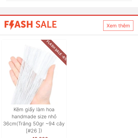
Xem thêm
FLASH SALE -6%
Kẽm giấy làm hoa
handmade size nhỏ
36cm(Trắng 50gr ~94 cây
[#26 ])