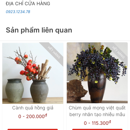
ĐỊA CHỈ CỬA HÀNG
0923.1234.78
Sản phẩm liên quan
HẾT HÀNG
HẾT HÀNG
Cành quả hồng giả
Chùm quả mọng việt quất
berry nhân tạo nhiễu mẫu
đ
0 - 200.000
đ
0 - 115.300